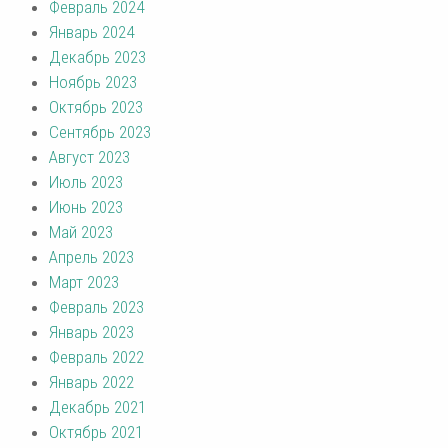
Февраль 2024
Январь 2024
Декабрь 2023
Ноябрь 2023
Октябрь 2023
Сентябрь 2023
Август 2023
Июль 2023
Июнь 2023
Май 2023
Апрель 2023
Март 2023
Февраль 2023
Январь 2023
Февраль 2022
Январь 2022
Декабрь 2021
Октябрь 2021