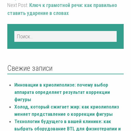
Next Post:
Ключ к грамотной речи: как правильно
ставить ударение в словах
Свежие записи
Инновации в криолиполизе: почему выбор
аппарата определяет результат коррекции
фигуры
Холод, который сжигает жир: как криолиполиз
меняет представление о коррекции фигуры
Технологии будущего в вашей клинике: как
выбрать оборудование BTL для физиотерапии и