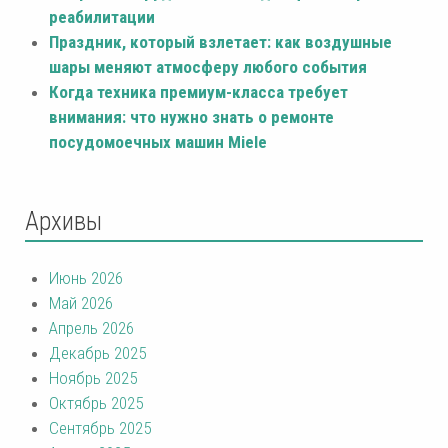
реабилитации
Праздник, который взлетает: как воздушные
шары меняют атмосферу любого события
Когда техника премиум-класса требует
внимания: что нужно знать о ремонте
посудомоечных машин Miele
Архивы
Июнь 2026
Май 2026
Апрель 2026
Декабрь 2025
Ноябрь 2025
Октябрь 2025
Сентябрь 2025