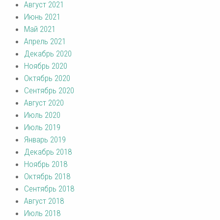
Август 2021
Июнь 2021
Май 2021
Апрель 2021
Декабрь 2020
Ноябрь 2020
Октябрь 2020
Сентябрь 2020
Август 2020
Июль 2020
Июль 2019
Январь 2019
Декабрь 2018
Ноябрь 2018
Октябрь 2018
Сентябрь 2018
Август 2018
Июль 2018