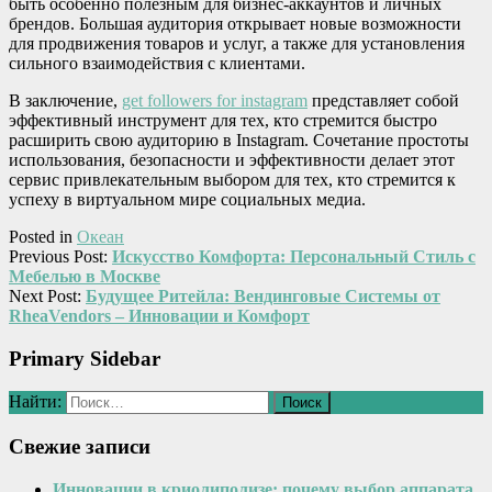
быть особенно полезным для бизнес-аккаунтов и личных
брендов. Большая аудитория открывает новые возможности
для продвижения товаров и услуг, а также для установления
сильного взаимодействия с клиентами.
В заключение,
get followers for instagram
представляет собой
эффективный инструмент для тех, кто стремится быстро
расширить свою аудиторию в Instagram. Сочетание простоты
использования, безопасности и эффективности делает этот
сервис привлекательным выбором для тех, кто стремится к
успеху в виртуальном мире социальных медиа.
Posted in
Океан
Previous Post:
Искусство Комфорта: Персональный Стиль с
Мебелью в Москве
Next Post:
Будущее Ритейла: Вендинговые Системы от
RheaVendors – Инновации и Комфорт
Primary Sidebar
Найти:
Свежие записи
Инновации в криолиполизе: почему выбор аппарата