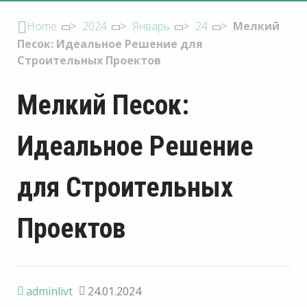
Home
>
2024
>
Январь
>
24
>
Мелкий
Песок: Идеальное Решение для
Строительных Проектов
Мелкий Песок:
Идеальное Решение
для Строительных
Проектов
adminlivt
24.01.2024