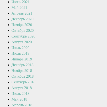
Июнь 2021
Май 2021
Апрель 2021
Декабрь 2020
Ноябрь 2020
Октябрь 2020
Сентябрь 2020
Август 2020
Июль 2020
Июль 2019
Январь 2019
Декабрь 2018
Ноябрь 2018
Октябрь 2018
Сентябрь 2018
Август 2018
Июль 2018
Май 2018
Апрель 2018