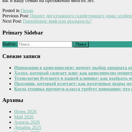
вас и вашу семью на протяжении многих лет.
Posted in
Океан
Previous Post:
Проект двухэтажного газобетонного дома: особе
Next Post:
Гиперборея: миф или реальность?
Primary Sidebar
Найти:
Свежие записи
Инновации в криолиполизе: почему выбор аппарата о
Холод, который сжигает жир: как криолиполиз меняе
Технологии будущего в вашей клинике: как выбрать 
Праздник, который взлетает: как воздушные шары м
Когда техника премиум-класса требует внимания: что
Архивы
Июнь 2026
Май 2026
Апрель 2026
Декабрь 2025