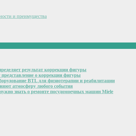
нности и преимущества
пределяет результат коррекции фигуры
т представление о коррекции фигуры
оборудование BTL для физиотерапии и реабилитации
еняют атмосферу любого события
 нужно знать о ремонте посудомоечных машин Miele