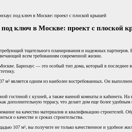
хаус под ключ в Москве: проект с плоской крышей
под ключ в Москве: проект с плоской 
 требующий тщательного планирования и надежных партнеров. Е
отвечающий всем требованиям современной жизни.
Москве. Барнхаус — это особый тип дома, который в последнее в
тетику.
7 м² является одним из наиболее востребованных. Он выполнен
ой гостиной с кухней, а также ванной комнаты и кабинета. На 
 как дополнительную террасу, что делает дом еще более удобны
имание на качество материалов и квалификацию строителей. Об
ться о качестве и сроках строительства.
дью 107 м², вы получите не только качественное и удобное жил