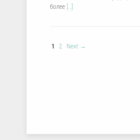
более
[…]
1
2
Next →