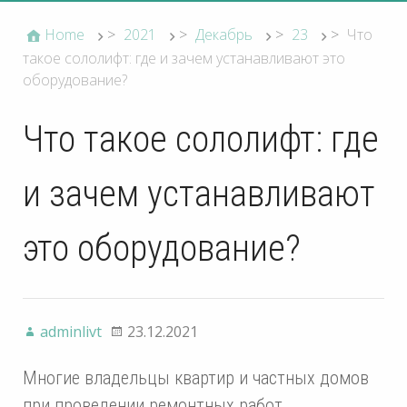
Home
>
2021
>
Декабрь
>
23
>
Что
такое сололифт: где и зачем устанавливают это
оборудование?
Что такое сололифт: где
и зачем устанавливают
это оборудование?
adminlivt
23.12.2021
Многие владельцы квартир и частных домов
при проведении ремонтных работ