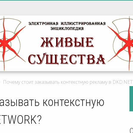
>
Почему стоит заказывать контекстную рекламу в DKD.NE
казывать контекстную
NETWORK?