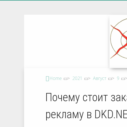
Home
>
2021
>
Август
>
9
Почему стоит за
рекламу в DKD.