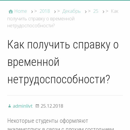
Home
>
2018
>
Декабрь
>
25
>
Как
получить справку о временной
нетрудоспособности?
Как получить справку о
временной
нетрудоспособности?
adminlivt
25.12.2018
Некоторые студенты оформляют
академотпуск в связи с плохим состоянием