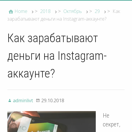
Home
>
2018
>
Октябрь
>
29
>
Как
зарабатывают деньги на Instagram-аккаунте?
Как зарабатывают
деньги на Instagram-
аккаунте?
adminlivt
29.10.2018
Не
секрет,