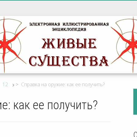
12
>
Справка на оружие: как ее получить?
е: как ее получить?