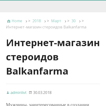
Home
>
2018
>
Март
>
30
>
Интернет-магазин стероидов Balkanfarma
Интернет-магазин
стероидов
Balkanfarma
adminlivt
30.03.2018
Мужчины, заинтересованные в создании