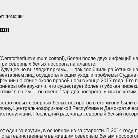
ует помощи
ощи
Ceratotherium simum cottoni), болен после двух инфекций на
 три северных белых носорога на планете.
о будущее не выглядит ярким», — так сообщили работники на
мментарием лиц, осуществляющих уход, и проблемы Судана 
кции на спине около правой ноги в конце 2017 года. Его в
ринары обнаружили, что существует более глубокая инфекц
ботимся о нем — он очень стар для носорога, и мы не хотим,
вство новых северных белых носорогов в его жизни были в
Судану, Центральноафриканской Республике и Демократическ
их популяции. Последний раз, когда северный белый носоро
т один за другим, в основном из-за старости. В 2014 году
ан стал единственным выжившим северным белым носорого