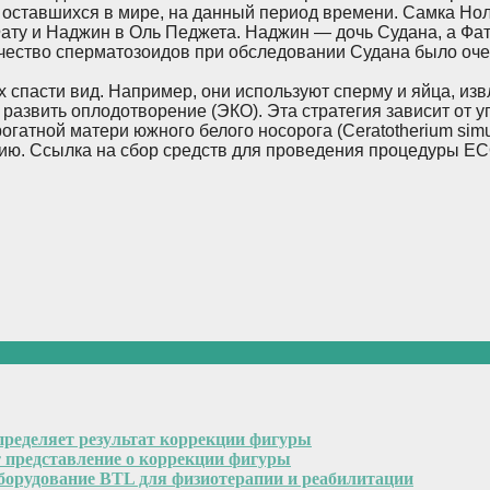
 оставшихся в мире, на данный период времени. Самка Нола
Фату и Наджин в Оль Педжета. Наджин — дочь Судана, а Фат
чество сперматозоидов при обследовании Судана было очен
 спасти вид. Например, они используют сперму и яйца, из
 развить оплодотворение (ЭКО). Эта стратегия зависит от
гатной матери южного белого носорога (Ceratotherium simu
. Ссылка на сбор средств для проведения процедуры ЕСО дл
пределяет результат коррекции фигуры
т представление о коррекции фигуры
оборудование BTL для физиотерапии и реабилитации