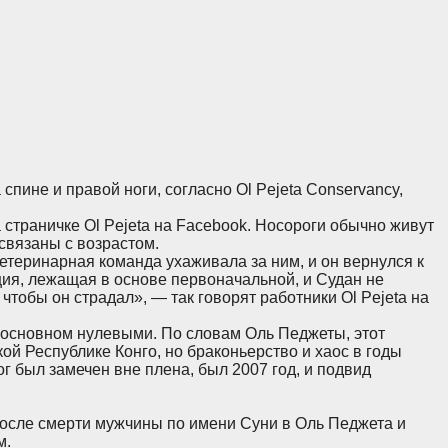
 спине и правой ноги, согласно Ol Pejeta Conservancy,
 страничке Ol Pejeta на Facebook. Носороги обычно живут
связаны с возрастом.
етеринарная команда ухаживала за ним, и он вернулся к
ия, лежащая в основе первоначальной, и Судан не
 чтобы он страдал», — так говорят работники Ol Pejeta на
 основном нулевыми. По словам Оль Педжеты, этот
ой Республике Конго, но браконьерство и хаос в годы
г был замечен вне плена, был 2007 год, и подвид
, после смерти мужчины по имени Суни в Оль Педжета и
м.