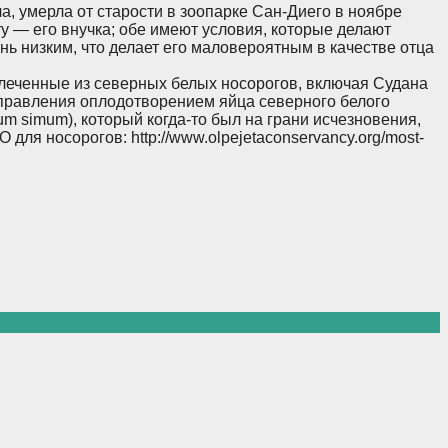
, умерла от старости в зоопарке Сан-Диего в ноябре
у — его внучка; обе имеют условия, которые делают
ь низким, что делает его маловероятным в качестве отца
влеченные из северных белых носорогов, включая Судана
 управления оплодотворением яйца северного белого
m simum), который когда-то был на грани исчезновения,
я носорогов: http://www.olpejetaconservancy.org/most-