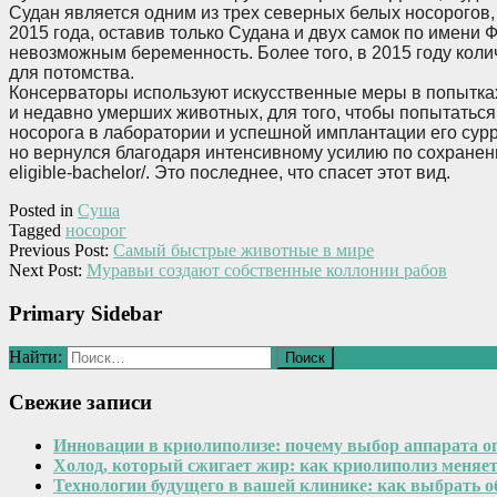
Судан является одним из трех северных белых носорогов,
2015 года, оставив только Судана и двух самок по имени 
невозможным беременность. Более того, в 2015 году коли
для потомства.
Консерваторы используют искусственные меры в попытках
и недавно умерших животных, для того, чтобы попытаться
носорога в лаборатории и успешной имплантации его сурро
но вернулся благодаря интенсивному усилию по сохранению
eligible-bachelor/. Это последнее, что спасет этот вид.
Posted in
Суша
Tagged
носорог
Previous Post:
Самый быстрые животные в мире
Next Post:
Муравьи создают собственные коллонии рабов
Primary Sidebar
Найти:
Свежие записи
Инновации в криолиполизе: почему выбор аппарата о
Холод, который сжигает жир: как криолиполиз меняе
Технологии будущего в вашей клинике: как выбрать 