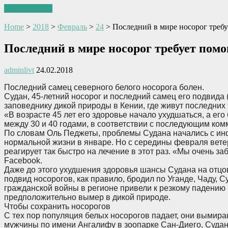
Skip to content
Home
>
2018
>
Февраль
>
24
>
Последний в мире носорог треб
Последний в мире носорог требует пом
adminlivt
24.02.2018
Последний самец северного белого носорога болен.
Судан, 45-летний носорог и последний самец его подвида (
заповеднику дикой природы в Кении, где живут последних
«В возрасте 45 лет его здоровье начало ухудшаться, а ег
между 30 и 40 годами, в соответствии с последующим ко
По словам Оль Педжеты, проблемы Судана начались с инфе
нормальной жизни в январе. Но с середины февраля вете
реагирует так быстро на лечение в этот раз. «Мы очень за
Facebook.
Даже до этого ухудшения здоровья шансы Судана на отцо
подвид носорогов, как правило, бродил по Уганде, Чаду, 
гражданской войны в регионе привели к резкому падению 
предположительно вымер в дикой природе.
Чтобы сохранить носорогов
С тех пор популяция белых носорогов падает, они вымираю
мужчины по имени Ангалифу в зоопарке Сан-Диего, Суд