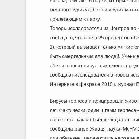
mulatta) обитают в парке, которые бы
местного туризма. Сотни других макак
прилегающим к парку.
Теперь исследователи из Центров по
сообщают, что около 25 процентов обе
1), который вызывает только мягкие си
быть смертельным для людей. Ученые 
обезьян носят вирус в их слюне, пред
сообщают исследователи в новом исс
Интернете в феврале 2018 г. журнал Em
Вирусы
герпеса
инфицировали
живо
лет
.
Фактически
,
один
штамм
герпеса
после
того
,
как
он
был
передан
от
ши
сообщила
ранее
Живая
наука
.
McHV-1,
или обезьяны, переносится нескольки