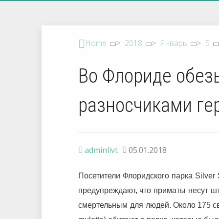
Home
>
2018
>
Январь
>
5
Во Флориде обез
разносчиками ге
adminlivt
05.01.2018
Посетители
Флоридского
парка
Silver
предупреждают
,
что
приматы
несут
ш
смертельным
для
людей
.
Около 175 с