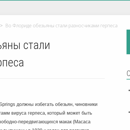
>
Во Флориде обезьяны стали разносчиками герпеса
ьяны стали
рпеса
Springs
должны
избегать
обезьян, чиновники
тамм
вируса
герпеса
,
который
может
быть
вободно-передвигающихся макак (Macaca