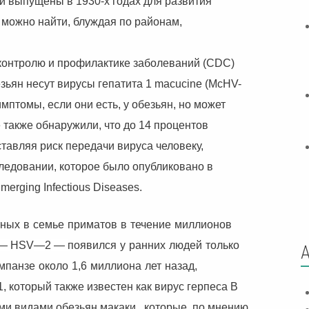
ли выпущены в 1930-х годах для развития
 можно найти, блуждая по районам,
 контролю и профилактике заболеваний (CDC)
зьян несут вирусы гепатита 1 macucine (McHV-
мптомы, если они есть, у обезьян, но может
также обнаружили, что до 14 процентов
ставляя риск передачи вируса человеку,
ледовании, которое было опубликовано в
erging Infectious Diseases.
тных
в
семье
приматов
в
течение
миллионов
—
HSV
—
2
—
появился
у
ранних
людей
только
мпанзе
около
1
,
6
миллиона
лет
назад
,
 который также известен как вирус герпеса B
ми видами обезьян макаки, которые, по мнению