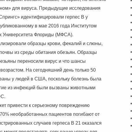
ином» для вируса. Предыдущие исследования
Спрингс» идентифицировали герпес B у
убликованному в мае 2016 года Институтом
к Университета Флориды (МФСА).
лизировали образцы крови, фекалий и слюны,
 почвы из среды обитания обезьян. Образцы
обезьяны переносили вирус и что шансы
возрастом. На сегодняшний день только 50
ваны у людей в США, поскольку болезнь была
огие из инфекций были вызваны животными
DC.
жет привести к серьезному повреждению
м 70% необработанных пациентов погибают от
истрированных случаев герпеса B 21 оказался
 может представлять серьезную угрозу для