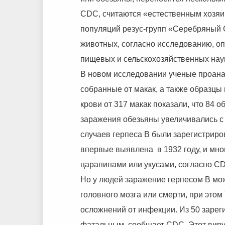
CDC, считаются «естественным хозя
популяций резус-групп «Серебряный 
животных, согласно исследованию, оп
пищевых и сельскохозяйственных нау
В новом исследовании ученые проана
собранные от макак, а также образцы
крови от 317 макак показали, что 84 
заражения обезьяны увеличивались с 
случаев герпеса В были зарегистриро
впервые выявлена в 1932 году, и мн
царапинами или укусами, согласно C
Но у людей заражение герпесом В мо
головного мозга или смерти, при это
осложнений от инфекции. Из 50 зарег
фатальным, сообщает CDC. Этот вирус