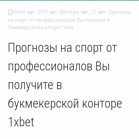
Home
>
2017
>
Декабрь
>
27
>
Прогнозы
на спорт от профессионалов Вы получите в
букмекерской конторе 1xbet
Прогнозы на спорт от
профессионалов Вы
получите в
букмекерской конторе
1xbet