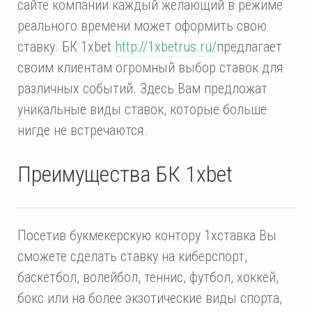
сайте компании каждый желающий в режиме
реального времени может оформить свою
ставку. БК 1xbet
http://1xbetrus.ru/
предлагает
своим клиентам огромный выбор ставок для
различных событий. Здесь Вам предложат
уникальные виды ставок, которые больше
нигде не встречаются.
Преимущества БК 1xbet
Посетив букмекерскую контору 1хставка Вы
сможете сделать ставку на киберспорт,
баскетбол, волейбол, теннис, футбол, хоккей,
бокс или на более экзотические виды спорта,