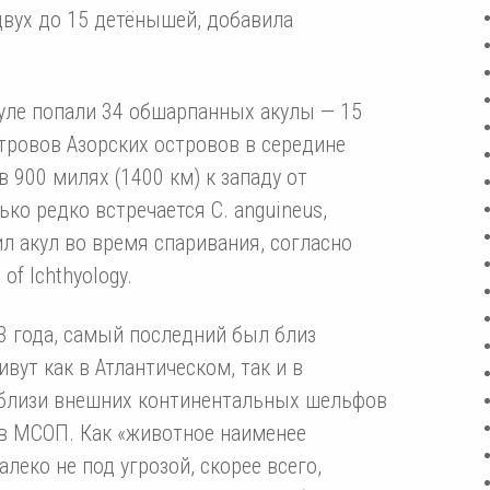
вух до 15 детёнышей, добавила
ауле попали 34 обшарпанных акулы — 15
стровов Азорских островов в середине
в 900 милях (1400 км) к западу от
ько редко встречается C. anguineus,
ил акул во время спаривания, согласно
of Ichthyology.
3 года, самый последний был близ
вут как в Атлантическом, так и в
вблизи внешних континентальных шельфов
 в МСОП. Как «животное наименее
леко не под угрозой, скорее всего,