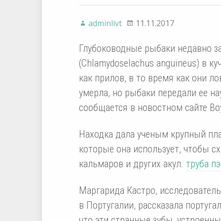
adminlivt
11.11.2017
Глубоководные рыбаки недавно з
(Chlamydoselachus anguineus) в к
как прилов, в то время как они л
умерла, но рыбаки передали ее нау
сообщается в новостном сайте Boy
Находка дала ученым крупный пла
которые она использует, чтобы сх
кальмаров и других акул.
труба пэ
Маргарида Кастро, исследователь
в Португалии, рассказала португа
что эти странные зубы, устроенны