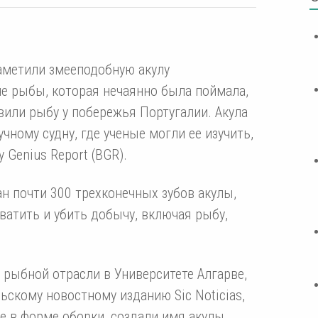
аметили змееподобную акулу
уче рыбы, которая нечаянно была поймала,
овили рыбу у побережья Португалии. Акула
чному судну, где ученые могли ее изучить,
 Genius Report (BGR).
н почти 300 трехконечных зубов акулы,
ватить и убить добычу, включая рыбу,
 рыбной отрасли в Университете Алгарве,
льскому новостному изданию Sic Noticias,
е в форме оборки, создали имя акулы.