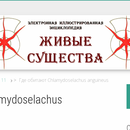
11
>
Где обитают Chlamydoselachus anguineus
mydoselachus