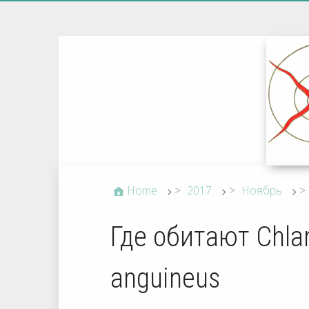
Home
>
2017
>
Ноябрь
>
Где обитают Chla
anguineus