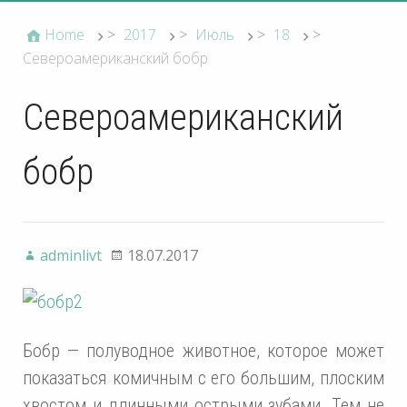
Home
>
2017
>
Июль
>
18
>
Североамериканский бобр
Североамериканский
бобр
adminlivt
18.07.2017
Бобр — полуводное животное, которое может
показаться комичным с его большим, плоским
хвостом и длинными острыми зубами. Тем не