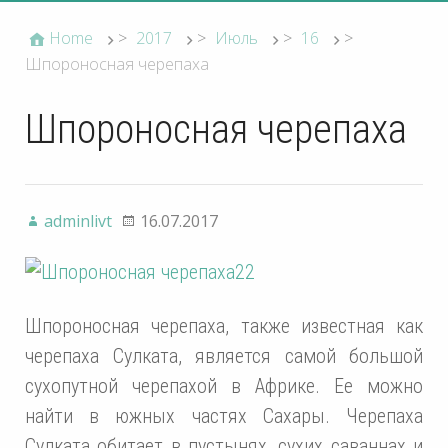
Home
>
2017
>
Июль
>
16
>
Шпороносная черепаха
Шпороносная черепаха
adminlivt
16.07.2017
Шпороносная черепаха, также известная как
черепаха Сулката, является самой большой
сухопутной черепахой в Африке. Ее можно
найти в южных частях Сахары. Черепаха
Сулката обитает в пустынях, сухих саваннах и