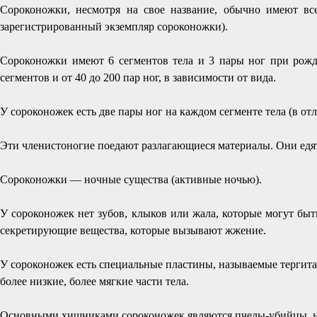
Сороконожки, несмотря на свое название, обычно имеют вс
зарегистрированный экземпляр сороконожки).
Сороконожки имеют 6 сегментов тела и 3 пары ног при рожд
сегментов и от 40 до 200 пар ног, в зависимости от вида.
У сороконожек есть две пары ног на каждом сегменте тела (в от
Эти членистоногие поедают разлагающиеся материалы. Они едят
Сороконожки — ночные существа (активные ночью).
У сороконожек нет зубов, клыков или жала, которые могут бы
секретирующие вещества, которые вызывают жжение.
У сороконожек есть специальные пластины, называемые тергитам
более низкие, более мягкие части тела.
Основными хищниками сороконожек являются пчелы-убийцы, на