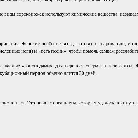
ые виды сороконожек используют химические вещества, называ
вания. Женские особи не всегда готовы к спариванию, и они 
исленные ноги) и «петь песни», чтобы помочь самкам расслабит
ываемые «гоноподами», для переноса спермы в тело самки. Же
Инкубационный период обычно длится 30 дней.
лионов лет. Это первые организмы, которым удалось покинуть в