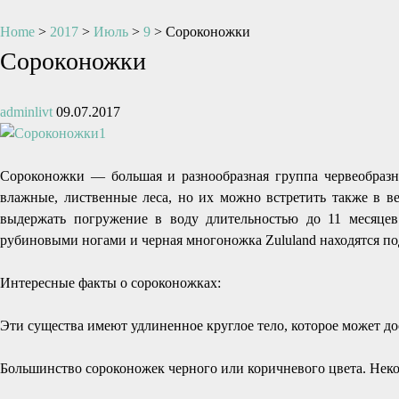
Home
>
2017
>
Июль
>
9
>
Сороконожки
Сороконожки
adminlivt
09.07.2017
Сороконожки — большая и разнообразная группа червеобразн
влажные, лиственные леса, но их можно встретить также в в
выдержать погружение в воду длительностью до 11 месяцев
рубиновыми ногами и черная многоножка Zululand находятся под
Интересные факты о сороконожках:
Эти существа имеют удлиненное круглое тело, которое может до
Большинство сороконожек черного или коричневого цвета. Нек