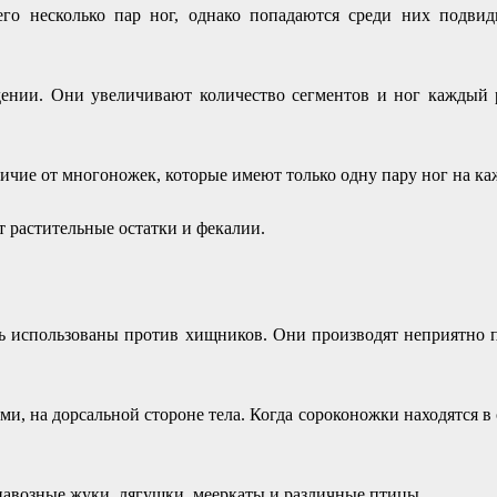
его несколько пар ног, однако попадаются среди них подв
ении. Они увеличивают количество сегментов и ног каждый р
личие от многоножек, которые имеют только одну пару ног на каж
 растительные остатки и фекалии.
ть использованы против хищников. Они производят неприятно 
и, на дорсальной стороне тела. Когда сороконожки находятся в 
возные жуки, лягушки, мееркаты и различные птицы.