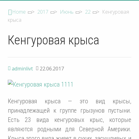
Home
>
2017
>
Июнь
>
22
>
Кенгуровая
крыса
Кенгуровая крыса
adminlivt
22.06.2017
Кенгуровая крыса — это вид крысы,
принадлежащей к группе грызунов пустыни.
Есть 23 вида кенгуровых крыс, которые
являются родными для Северной Америки.
Крыса этого вида живет в сухих, засушливых и