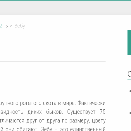
2
>
Зебу
рупного рогатого скота в мире. Фактически
овидность диких быков. Существует 75
тличаются друг от друга по размеру, цвету
ой они обитают. Зебу – это единственный