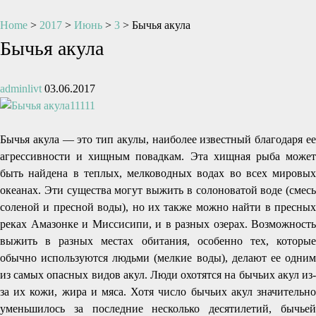
Home
>
2017
>
Июнь
>
3
>
Бычья акула
Бычья акула
adminlivt
03.06.2017
Бычья акула — это тип акулы, наиболее известный благодаря ее
агрессивноcти и хищным повадкам. Эта хищная рыба может
быть найдена в теплых, мелководных водах во всех мировых
океанах. Эти существа могут выжить в солоноватой воде (смесь
соленой и пресной воды), но их также можно найти в пресных
реках Амазонке и Миссисипи, и в разных озерах. Возможность
выжить в разных местах обитания, особенно тех, которые
обычно используются людьми (мелкие воды), делают ее одним
из самых опасных видов акул. Люди охотятся на бычьих акул из-
за их кожи, жира и мяса. Хотя число бычьих акул значительно
уменьшилось за последние несколько десятилетий, бычьей