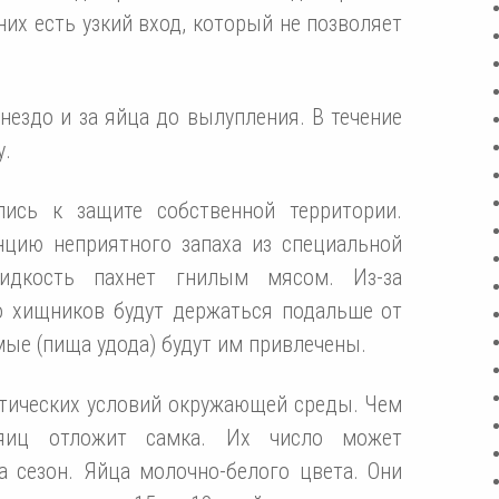
них есть узкий вход, который не позволяет
гнездо и за яйца до вылупления. В течение
у.
ись к защите собственной территории.
нцию неприятного запаха из специальной
идкость пахнет гнилым мясом. Из-за
о хищников будут держаться подальше от
мые (пища удода) будут им привлечены.
атических условий окружающей среды. Чем
яиц отложит самка. Их число может
а сезон. Яйца молочно-белого цвета. Они