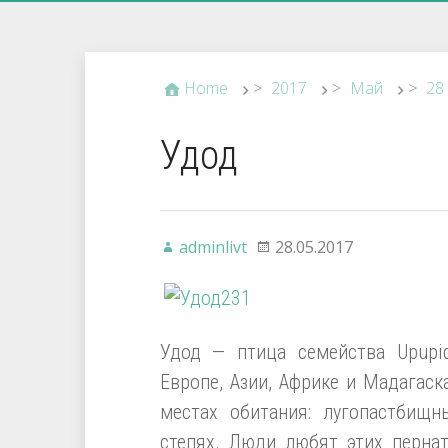
Home
>
2017
>
Май
>
28
Удод
adminlivt
28.05.2017
Удод — птица семейства Upupid
Европе, Азии, Африке и Мадагаск
местах обитания: лугопастбищн
степях. Люди любят этих перна