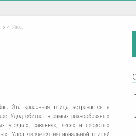
>
Удод
ae. Эта красочная птица встречается в
аре. Удод обитает в самых разнообразных
ых угодьях, саваннах, лесах и лесистых
тых. Удод является национальной птицей