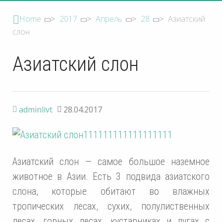
Home
>
2017
>
Апрель
>
28
>
Азиатский
слон
Азиатский слон
adminlivt
28.04.2017
Азиатский слон — самое большое наземное
животное в Азии. Есть 3 подвида азиатского
слона, которые обитают во влажных
тропических лесах, сухих, полулиственных
лесах, горных лесах, кустарниках и лугах с