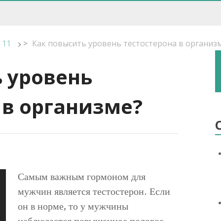
11
>
Как повысить уровень тестостерона в организ
 уровень
 в организме?
Самым важным гормоном для
мужчин является тестостерон. Если
он в норме, то у мужчины
наблюдается повышенное половое