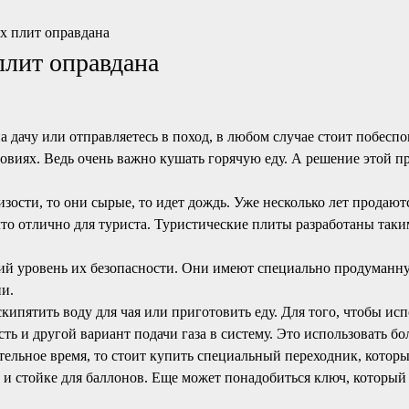
х плит оправдана
плит оправдана
 дачу или отправляетесь в поход, в любом случае стоит побеспо
виях. Ведь очень важно кушать горячую еду. А решение этой п
лизости, то они сырые, то идет дождь. Уже несколько лет продаю
то отлично для туриста. Туристические плиты разработаны таки
й уровень их безопасности. Они имеют специально продуманну
ии.
ипятить воду для чая или приготовить еду. Для того, чтобы ис
есть и другой вариант подачи газа в систему. Это использовать
ительное время, то стоит купить специальный переходник, котор
е и стойке для баллонов. Еще может понадобиться ключ, которы