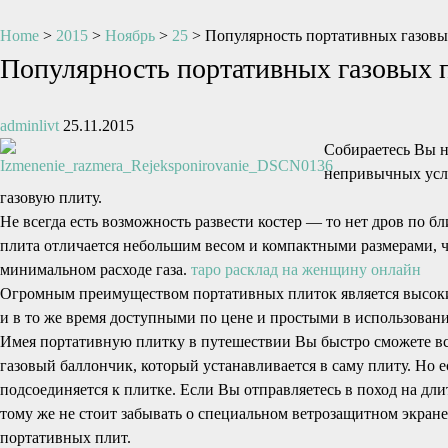
Home
>
2015
>
Ноябрь
>
25
>
Популярность портативных газовы
Популярность портативных газовых 
adminlivt
25.11.2015
Собираетесь Вы на
непривычных усло
газовую плиту.
Не всегда есть возможность развести костер — то нет дров по б
плита отличается небольшим весом и компактными размерами, ч
минимальном расходе газа.
таро расклад на женщину онлайн
Огромным преимуществом портативных плиток является высоки
и в то же время доступными по цене и простыми в использован
Имея портативную плитку в путешествии Вы быстро сможете вск
газовый баллончик, который устанавливается в саму плиту. Но 
подсоединяется к плитке. Если Вы отправляетесь в поход на дл
тому же не стоит забывать о специальном ветрозащитном экран
портативных плит.