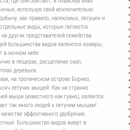
ста, где они обитают, и повиснув вниз
ночью, используя свой исключительно
добычу, как правило, насекомых, лягушек и
 отдельные виды, которые питаются
на других представителей семейства
ей большинства видов являются комары,
 в ночном небе.
бычно в пещерах, расщелинах скал,
плах деревьев.
вак, на тропическом острове Борнео,
сяч летучих мышей. Как ни странно
ей мыши (известного как гуано), является
ает так много людей к летучим мышам!
в качестве эффективного удобрения.
тные. Большинство видов живут в