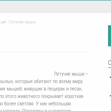
>
Летучие мыши
Летучие мыши –
рылых, которые обитают по всему миру.
чих мышей, живущих в пещерах и лесах,
ло этого животного покрывает короткая
о более светлая. У них небольшая
 глазами. Предплечья и короткие