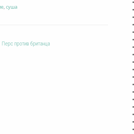
ие
,
суша
 Перс против британца