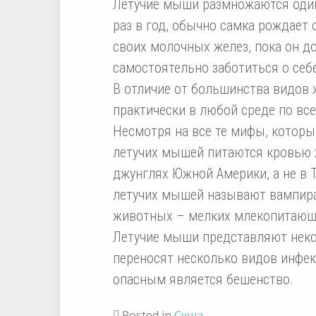
Летучие мыши размножаются оди
раз в год, обычно самка рождает
своих молочных желез, пока он до
самостоятельно заботиться о себе
В отличие от большинства видов
практически в любой среде по вс
Несмотря на все те мифы, которы
летучих мышей питаются кровью ж
джунглях Южной Америки, а не в
летучих мышей называют вампира
животных – мелких млекопитающи
Летучие мыши представляют некот
переносят несколько видов инфе
опасным является бешенство.
Posted in
Суша