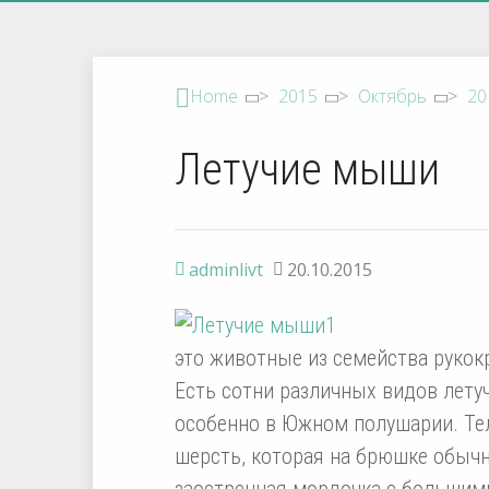
Home
>
2015
>
Октябрь
>
20
Летучие мыши
adminlivt
20.10.2015
это животные из семейства рукок
Есть сотни различных видов лету
особенно в Южном полушарии. Те
шерсть, которая на брюшке обычн
заостренная мордочка с большими