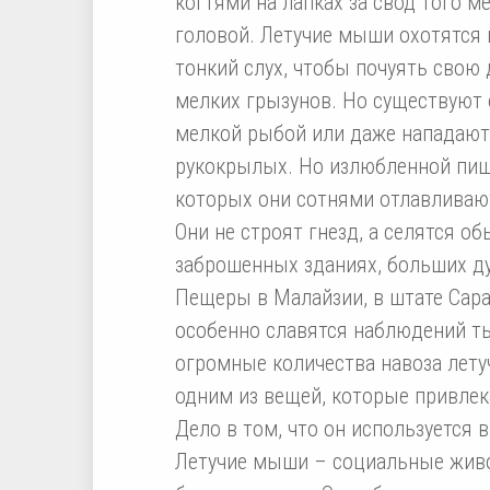
когтями на лапках за свод того ме
головой. Летучие мыши охотятся 
тонкий слух, чтобы почуять свою 
мелких грызунов. Но существуют
мелкой рыбой или даже нападают 
рукокрылых. Но излюбленной пищ
которых они сотнями отлавливают
Они не строят гнезд, а селятся о
заброшенных зданиях, больших ду
Пещеры в Малайзии, в штате Сара
особенно славятся наблюдений ты
огромные количества навоза летуч
одним из вещей, которые привлек
Дело в том, что он используется 
Летучие мыши – социальные живо