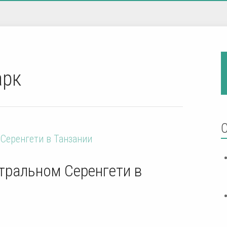
арк
тральном Серенгети в