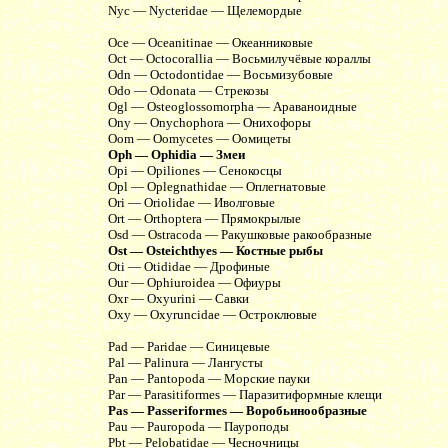
Nyc — Nycteridae — Щелемордые
Oce — Oceanitinae — Океанниковые
Oct — Octocorallia — Восьмилучёвые кораллы
Odn — Octodontidae — Восьмизубовые
Odo — Odonata — Стрекозы
Ogl — Osteoglossomorpha — Араваноидные
Ony — Onychophora — Онихофоры
Oom — Oomycetes — Оомицеты
Oph — Ophidia — Змеи
Opi — Opiliones — Сенокосцы
Opl — Oplegnathidae — Оплегнатовые
Ori — Oriolidae — Иволговые
Ort — Orthoptera — Прямокрылые
Osd — Ostracoda — Ракушковые ракообразные
Ost — Osteichthyes — Костные рыбы
Oti — Otididae — Дрофиные
Our — Ophiuroidea — Офиуры
Oxr — Oxyurini — Савки
Oxy — Oxyruncidae — Остроклювые
Pad — Paridae — Синицевые
Pal — Palinura — Лангусты
Pan — Pantopoda — Морские пауки
Par — Parasitiformes — Паразитиформные клещи
Pas — Passeriformes — Воробьинообразные
Pau — Pauropoda — Пауроподы
Pbt — Pelobatidae — Чесночницы