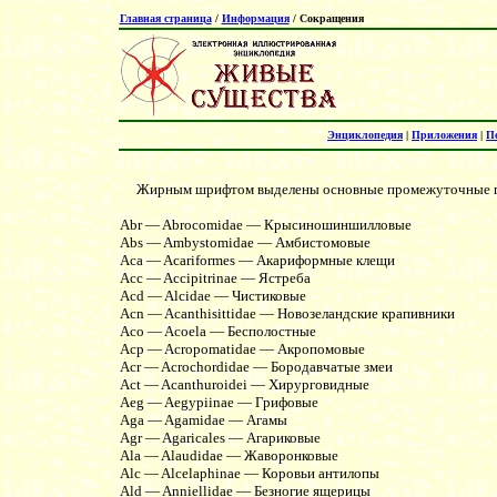
Главная страница
/
Информация
/ Сокращения
Энциклопедия
|
Приложения
|
П
Жирным шрифтом выделены основные промежуточные г
Abr — Abrocomidae — Крысиношиншилловые
Abs — Ambystomidae — Амбистомовые
Aca — Acariformes — Акариформные клещи
Acc — Accipitrinae — Ястреба
Acd — Alcidae — Чистиковые
Acn — Acanthisittidae — Новозеландские крапивники
Aco — Acoela — Бесполостные
Acp — Acropomatidae — Акропомовые
Acr — Acrochordidae — Бородавчатые змеи
Act — Acanthuroidei — Хирурговидные
Aeg — Aegypiinae — Грифовые
Aga — Agamidae — Агамы
Agr — Agaricales — Агариковые
Ala — Alaudidae — Жаворонковые
Alc — Alcelaphinae — Коровьи антилопы
Ald — Anniellidae — Безногие ящерицы