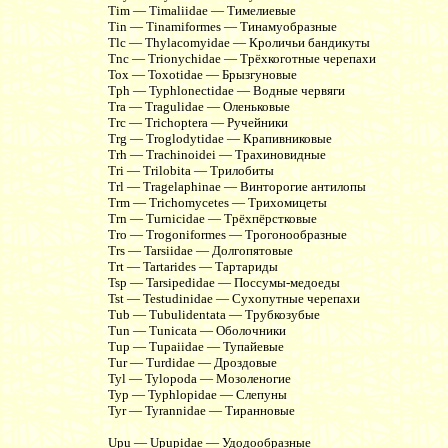
Tim — Timaliidae — Тимелиевые
Tin — Tinamiformes — Тинамуобразные
Tlc — Thylacomyidae — Кроличьи бандикуты
Tnc — Trionychidae — Трёхкоготные черепахи
Tox — Toxotidae — Брызгуновые
Tph — Typhlonectidae — Водные червяги
Tra — Tragulidae — Оленьковые
Trc — Trichoptera — Ручейники
Trg — Troglodytidae — Крапивниковые
Trh — Trachinoidei — Трахиновидные
Tri — Trilobita — Трилобиты
Trl — Tragelaphinae — Винторогие антилопы
Trm — Trichomycetes — Трихомицеты
Trn — Turnicidae — Трёхпёрстковые
Tro — Trogoniformes — Трогонообразные
Trs — Tarsiidae — Долгопятовые
Trt — Tartarides — Тартариды
Tsp — Tarsipedidae — Поссумы-медоеды
Tst — Testudinidae — Сухопутные черепахи
Tub — Tubulidentata — Трубкозубые
Tun — Tunicata — Оболочники
Tup — Tupaiidae — Тупайевые
Tur — Turdidae — Дроздовые
Tyl — Tylopoda — Мозоленогие
Typ — Typhlopidae — Слепуны
Tyr — Tyrannidae — Тиранновые
Upu — Upupidae — Удодообразные