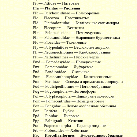
Pit — Pittidae — Питтовые
Pla — Plantae — Растения
Plb — Polyboroidinae — Полиборовые
Plc — Placozoa — Пластинчатые
Pld — Plethodontidae — Безлёгочные саламандры
Ple — Plecoptera — Веснянки
Plm — Pelomedusidae — Пеломедузовые
Pln — Pelecanoididae — Ныряющие буревестники
Plo — Ploceidae — Ткачиковые
Plp — Polypedatidae — Веслоногие лягушки
Plr — Pleuronectiformes — Камбалообразные
Plt — Plathelminthes — Плоские черви
Pmd — Pomadasyidae — Помадазиевые
Pmt — Pomatomidae — Луфарёвые
Pnd — Pandionidae — Скопиные
Pnm — Platacanthomyidae — Колючесоневые
Pnn — Perninae — Осоеды и примитивные коршуны
Pod — Podicipediformes — Поганкообразные
Pog — Pogonophora — Погонофоры
Pol — Polyplacophora — Панцирные моллюски
Pom — Pomacentridae — Помацентровые
Pon — Pongidae — Человекообразные обезьяны
Por — Porifera — Губки
Ppd — Pipidae — Пиповые
Ppg — Palpigradi — Кенении
Pra — Prapercomorpha — Параперкоидные
Prb — Proboscidea — Хоботные
Prc — Procellariformes — Буревестникообразные