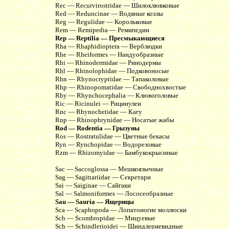
Rec — Recurvirostridae — Шилоклювковые
Red — Reduncinae — Водяные козлы
Reg — Regulidae — Корольковые
Rem — Remipedia — Ремипедии
Rep — Reptilia — Пресмыкающиеся
Rha — Rhaphidioptera — Верблюдки
Rhe — Rheiformes — Нандуобразные
Rhi — Rhinodermidae — Ринодермы
Rhl — Rhinolophidae — Подковоносые
Rhn — Rhynocryptidae — Тапаколовые
Rhp — Rhinopomatidae — Свободнохвостые
Rhy — Rhynchocephalia — Клювоголовые
Ric — Ricinulei — Рицинулеи
Rnc — Rhynochetidae — Кагу
Rnp — Rhinophrynidae — Носатые жабы
Rod — Rodentia — Грызуны
Ros — Rostratulidae — Цветные бекасы
Ryn — Rynchopidae — Водорезовые
Rzm — Rhizomyidae — Бамбукокрысиные
Sac — Saccoglossa — Мешкоязычные
Sag — Sagittariidae — Секретари
Sai — Saiginae — Сайгаки
Sal — Salmoniformes — Лососеобразные
Sau — Sauria — Ящерицы
Sca — Scaphopoda — Лопатоногие моллюски
Scb — Scombropidae — Мицуевые
Sch — Schindlerioidei — Шиндлериевидные