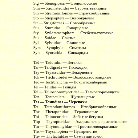
Stg — Stenoglossa — Стеноглоссные
Stm — Stromateoidei — Строматеевидные
Stn — Struthioniformes — Страусообразные
Stp — Strepsiptera — Веерокрылые
Str — Strigiformes — Совообразные
Stu — Sturnidae — Скворцовые
Sty — Stylommatophora — Стебельчатоглазые
Sui — Suidae — Свиные
Syl — Sylviidae — Славковые
Sym — Symphyla — Симфилы
Syn — Syncarida — Синкариды
Tad — Tadornini — Пеганки
Tar — Tardigrada — Тихоходки
Tay — Tayassuidae — Пекариевые
Tch — Trichiuroidei — Волосохвостовидные
Tec — Tectibranchia — Покрытожаберные
Tei — Teiidae — Тейиды
Tel — Teliosporomycetidae — Телиоспоромицеты
Ten — Tentaculata — Щупальцевые
Tes — Testudines — Черепахи
Tet — Tetraodontiformes — Иглобрюхообразные
The — Theraponidae — Терапоновые
Thi — Thinocoridae — Зобатые бегунки
Thp — Thyropteridae — Американские присосконогие
Thr — Thryonomyidae — Тростниковокрысиные
Ths — Thysanoptera — Пузыреногие
Thy — Thylacinidae — Сумчатые волки