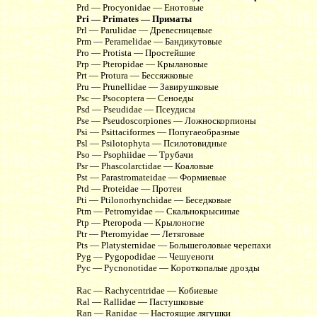
Prd — Procyonidae — Енотовые
Pri — Primates — Приматы
Prl — Parulidae — Древесницевые
Prm — Peramelidae — Бандикутовые
Pro — Protista — Простейшие
Prp — Pteropidae — Крылановые
Prt — Protura — Бессяжковые
Pru — Prunellidae — Завирушковые
Psc — Psocoptera — Сеноеды
Psd — Pseudidae — Псеудисы
Pse — Pseudoscorpiones — Ложноскорпионы
Psi — Psittaciformes — Попугаеобразные
Psl — Psilotophyta — Псилотовидные
Pso — Psophiidae — Трубачи
Psr — Phascolarctidae — Коаловые
Pst — Parastromateidae — Формиевые
Ptd — Proteidae — Протеи
Pti — Ptilonorhynchidae — Беседковые
Ptm — Petromyidae — Скальнокрысиные
Ptp — Pteropoda — Крылоногие
Ptr — Pteromyidae — Летяговые
Pts — Platysternidae — Большеголовые черепахи
Pyg — Pygopodidae — Чешуеноги
Pyc — Pycnonotidae — Короткопалые дрозды
Rac — Rachycentridae — Кобиевые
Ral — Rallidae — Пастушковые
Ran — Ranidae — Настоящие лягушки