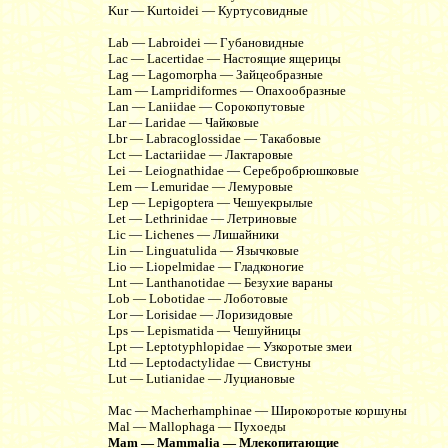
Kur — Kurtoidei — Куртусовидные
Lab — Labroidei — Губановидные
Lac — Lacertidae — Настоящие ящерицы
Lag — Lagomorpha — Зайцеобразные
Lam — Lampridiformes — Опахообразные
Lan — Laniidae — Сорокопутовые
Lar — Laridae — Чайковые
Lbr — Labracoglossidae — Такабовые
Lct — Lactariidae — Лактаровые
Lei — Leiognathidae — Серебробрюшковые
Lem — Lemuridae — Лемуровые
Lep — Lepigoptera — Чешуекрылые
Let — Lethrinidae — Летриновые
Lic — Lichenes — Лишайники
Lin — Linguatulida — Язычковые
Lio — Liopelmidae — Гладконогие
Lnt — Lanthanotidae — Безухие вараны
Lob — Lobotidae — Лоботовые
Lor — Lorisidae — Лоризидовые
Lps — Lepismatida — Чешуйницы
Lpt — Leptotyphlopidae — Узкоротые змеи
Ltd — Leptodactylidae — Свистуны
Lut — Lutianidae — Луциановые
Mac — Macherhamphinae — Широкоротые коршуны
Mal — Mallophaga — Пухоеды
Mam — Mammalia — Млекопитающие