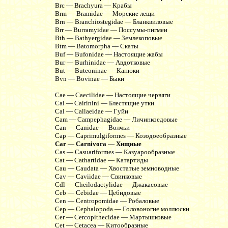
Brc — Brachyura — Крабы
Brm — Bramidae — Морские лещи
Brn — Branchiostegidae — Бланквиловые
Brr — Burramyidae — Поссумы-пигмеи
Bth — Bathyergidae — Землекоповые
Btm — Batomorpha — Скаты
Buf — Bufonidae — Настоящие жабы
Bur — Burhinidae — Авдотковые
But — Buteoninae — Канюки
Bvn — Bovinae — Быки
Cae — Caecilidae — Настоящие червяги
Cai — Cairinini — Блестящие утки
Cal — Callaeidae — Гуйи
Cam — Campephagidae — Личинкоедовые
Can — Canidae — Волчьи
Cap — Caprimulgiformes — Козодоеобразные
Car — Carnivora — Хищные
Cas — Casuariformes — Казуарообразные
Cat — Cathartidae — Катартиды
Cau — Caudata — Хвостатые земноводные
Cav — Caviidae — Свинковые
Cdl — Cheilodactylidae — Джакасовые
Ceb — Cebidae — Цебидовые
Cen — Centropomidae — Робаловые
Cep — Cephalopoda — Головоногие моллюски
Cer — Cercopithecidae — Мартышковые
Cet — Cetacea — Китообразные