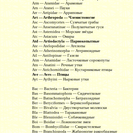
Arm — Aramidae — Арамовые
Arn — Aranei — Пауки
Arr — Arripidae — Арриповые
Art — Arthropoda — Членистоногие
Asc — Ascomycetes — Сумчатые грибы
Asr — Anseranatinae — Полулапчатые гуси
Ast — Asteroidea — Морские звёзды
Atc — Astacura — Омары
Atd — Artiodactyla — Парнокопытные
Ate — Atelopodidae — Ателопы
Ath — Atherinomorpha — Атериноидные
Atl — Antilopinae — Газели
Atm — Artamidae — Ласточковые сорокопуты
Atn — Anatini — Речные утки
Atr — Atrichornithidae — Кустарниковые птицы
Ave — Aves — Птицы
Ayt — Aythyini — Нырковые утки
Bac — Bacteria — Бактерии
Bas — Basommatophora — Сидячеглазые
Bat — Batrachomorpha — Батрахоидные
Ber — Beryciformes — Бериксообразные
Biv — Bivalvia — Двустворчатые моллюски
Bla — Blattodea — Таракановые
Ble — Blennioidei — Собачковидные
Boi — Boidae — Ложноногие змеи
Bom — Bombycillidae — Свиристелевые
Bra — Branchiopoda — Жаброногие ракообразные