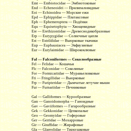
Emt — Embiotocidae — Эмбиотоковые
End — Echeneoidei — Прилипаловидные
Eoi — Echinoidea — Морские ежи
Epd — Ephippidae — Платаксовые
Eph — Ephemeroptera — Подёнки
Equ — Equisetophyta — Хвощевидные
Ere — Erethizontidae — Древеснодикобразовые
Erp — Eurypygidae — Солнечные цапли
Est — Estrildidae — Вьюрковые ткачики
Eup — Euphausiacea — Эвфаузиевые
Eur — Eurylaimidae — Ширококлювые
Fal — Falconiformes — Соколообразные
Fel — Felidae — Кошачьи
Flc — Falconidae — Соколиные
For — Formicariidae — Муравьеловковые
Fri — Fringillidae — Вьюрковые
Frp — Furipteridae — Дымчатые летучие мыши
Fur — Furnariidae — Печниковые
Gal — Galliformes — Курообразные
Gan — Ganoidomorpha — Ганоидные
Gav — Gaviiformes — Гагарообразные
Gek — Gekkonidae — Цепкопалые
Geo — Geomyidae — Гоферовые
Ger — Gerridae — Мохарровые
Gir — Giraffidae — Жирафовые
Gla — Glareolidae — Тиркушковые