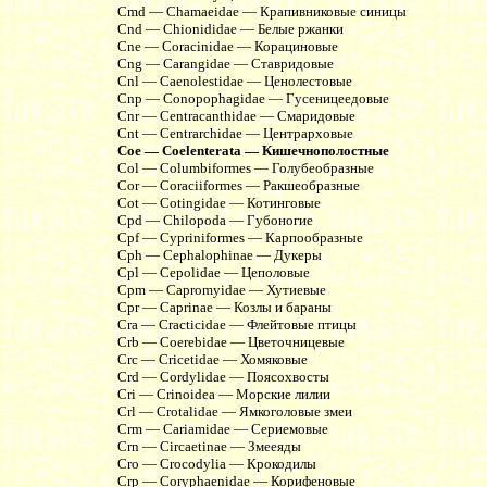
Cmd — Chamaeidae — Крапивниковые синицы
Cnd — Chionididae — Белые ржанки
Cne — Coracinidae — Корациновые
Cng — Carangidae — Ставридовые
Cnl — Caenolestidae — Ценолестовые
Cnp — Conopophagidae — Гусеницеедовые
Cnr — Centracanthidae — Смаридовые
Cnt — Centrarchidae — Центрарховые
Coe — Coelenterata — Кишечнополостные
Col — Columbiformes — Голубеобразные
Cor — Coraciiformes — Ракшеобразные
Cot — Cotingidae — Котинговые
Cpd — Chilopoda — Губоногие
Cpf — Cypriniformes — Карпообразные
Cph — Cephalophinae — Дукеры
Cpl — Cepolidae — Цеполовые
Cpm — Capromyidae — Хутиевые
Cpr — Caprinae — Козлы и бараны
Cra — Cracticidae — Флейтовые птицы
Crb — Coerebidae — Цветочницевые
Crc — Cricetidae — Хомяковые
Crd — Cordylidae — Поясохвосты
Cri — Crinoidea — Морские лилии
Crl — Crotalidae — Ямкоголовые змеи
Crm — Cariamidae — Сериемовые
Crn — Circaetinae — Змееяды
Cro — Crocodylia — Крокодилы
Crp — Coryphaenidae — Корифеновые