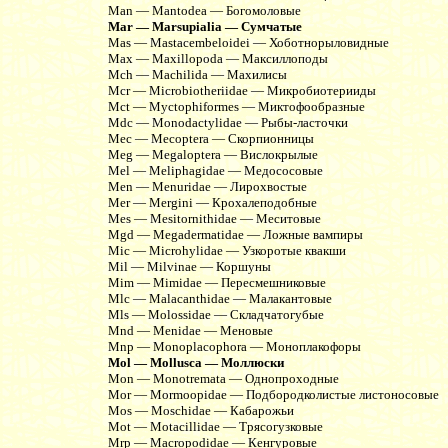
Man — Mantodea — Богомоловые
Mar — Marsupialia — Сумчатые
Mas — Mastacembeloidei — Хоботнорыловидные
Max — Maxillopoda — Максиллоподы
Mch — Machilida — Махилисы
Mcr — Microbiotheriidae — Микробиотерииды
Mct — Myctophiformes — Миктофообразные
Mdc — Monodactylidae — Рыбы-ласточки
Mec — Mecoptera — Скорпионницы
Meg — Megaloptera — Вислокрылые
Mel — Meliphagidae — Медососовые
Men — Menuridae — Лирохвостые
Mer — Mergini — Крохалеподобные
Mes — Mesitornithidae — Меситовые
Mgd — Megadermatidae — Ложные вампиры
Mic — Microhylidae — Узкоротые квакши
Mil — Milvinae — Коршуны
Mim — Mimidae — Пересмешниковые
Mlc — Malacanthidae — Малакантовые
Mls — Molossidae — Складчатогубые
Mnd — Menidae — Меновые
Mnp — Monoplacophora — Моноплакофоры
Mol — Mollusca — Моллюски
Mon — Monotremata — Однопроходные
Mor — Mormoopidae — Подбородколистые листоносовые
Mos — Moschidae — Кабарожьи
Mot — Motacillidae — Трясогузковые
Mrp — Macropodidae — Кенгуровые