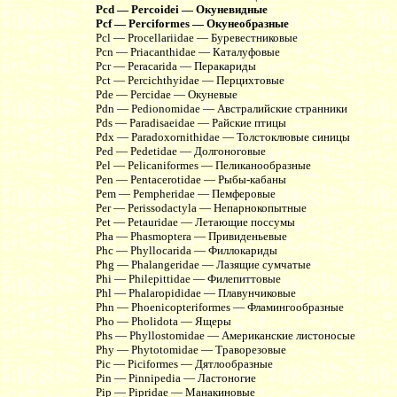
Pcd — Percoidei — Окуневидные
Pcf — Perciformes — Окунеобразные
Pcl — Procellariidae — Буревестниковые
Pcn — Priacanthidae — Каталуфовые
Pcr — Peracarida — Перакариды
Pct — Percichthyidae — Перцихтовые
Pde — Percidae — Окуневые
Pdn — Pedionomidae — Австралийские странники
Pds — Paradisaeidae — Райские птицы
Pdx — Paradoxornithidae — Толстоклювые синицы
Ped — Pedetidae — Долгоноговые
Pel — Pelicaniformes — Пеликанообразные
Pen — Pentacerotidae — Рыбы-кабаны
Pem — Pempheridae — Пемферовые
Per — Perissodactyla — Непарнокопытные
Pet — Petauridae — Летающие поссумы
Pha — Phasmoptera — Привиденьевые
Phc — Phyllocarida — Филлокариды
Phg — Phalangeridae — Лазящие сумчатые
Phi — Philepittidae — Филепиттовые
Phl — Phalaropididae — Плавунчиковые
Phn — Phoenicopteriformes — Фламингообразные
Pho — Pholidota — Ящеры
Phs — Phyllostomidae — Американские листоносые
Phy — Phytotomidae — Траворезовые
Pic — Piciformes — Дятлообразные
Pin — Pinnipedia — Ластоногие
Pip — Pipridae — Манакиновые