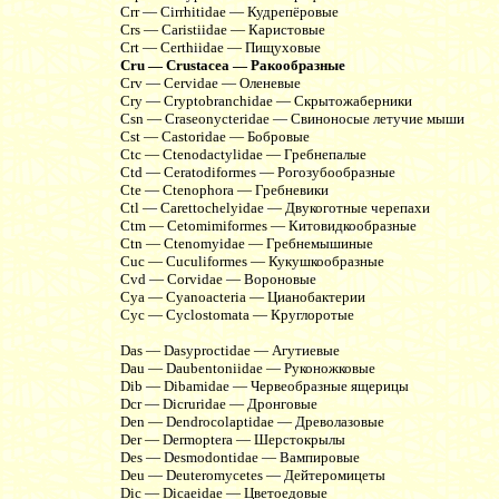
Crr — Cirrhitidae — Кудрепёровые
Crs — Caristiidae — Каристовые
Crt — Certhiidae — Пищуховые
Cru — Crustacea — Ракообразные
Crv — Cervidae — Оленевые
Cry — Cryptobranchidae — Скрытожаберники
Csn — Craseonycteridae — Свиноносые летучие мыши
Cst — Castoridae — Бобровые
Ctc — Ctenodactylidae — Гребнепалые
Ctd — Ceratodiformes — Рогозубообразные
Cte — Ctenophora — Гребневики
Ctl — Carettochelyidae — Двукоготные черепахи
Ctm — Cetomimiformes — Китовидкообразные
Ctn — Ctenomyidae — Гребнемышиные
Cuc — Cuculiformes — Кукушкообразные
Cvd — Corvidae — Вороновые
Cya — Cyanoacteria — Цианобактерии
Cyc — Cyclostomata — Круглоротые
Das — Dasyproctidae — Агутиевые
Dau — Daubentoniidae — Руконожковые
Dib — Dibamidae — Червеобразные ящерицы
Dcr — Dicruridae — Дронговые
Den — Dendrocolaptidae — Древолазовые
Der — Dermoptera — Шерстокрылы
Des — Desmodontidae — Вампировые
Deu — Deuteromycetes — Дейтеромицеты
Dic — Dicaeidae — Цветоедовые