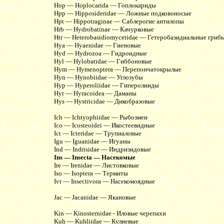
Hop — Hoplocarida — Гоплокариды
Hpp — Hipposideridae — Ложные подковоносые
Hpt — Hippotraginae — Саблерогие антилопы
Hrb — Hydrobatinae — Качурковые
Htr — Heterobasidiomycetidae — Гетеробазидиальные гриб
Hya — Hyaenidae — Гиеновые
Hyd — Hydrozoa — Гидроидные
Hyl — Hylobatidae — Гиббоновые
Hym — Hymenoptera — Перепончатокрылые
Hyn — Hynobiidae — Углозубы
Hyp — Hyperoliidae — Гиперолииды
Hyr — Hyracoidea — Даманы
Hys — Hystricidae — Дикобразовые
Ich — Ichtyophiidae — Рыбозмеи
Ico — Icosteoidei — Икостеевидные
Ict — Icteridae — Трупиаловые
Igu — Iguanidae — Игуаны
Ind — Indrisidae — Индризидовые
Ins — Insecta — Насекомые
Ire — Irenidae — Листовковые
Iso — Isoptera — Термиты
Ivr — Insectivora — Насекомоядные
Jac — Jacanidae — Якановые
Kin — Kinosternidae - Иловые черепахи
Kuh — Kuhliidae — Кулиевые