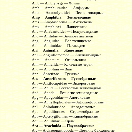
Amb — Amblypygi — Фрины
Amh — Amphiumidae — Амфиумы
Amm — Ammodytoidei — Песчанковидные
Amp — Amphibia — Земноводные
Ams — Amphisbaenia — Амфисбены
Amx — Amphioxi — Ланцетники
Anb — Anabantoidei — Ползуновидные
And — Anilidae — Вальковатые змеи
Ang — Anguidae — Веретеницевые
Anh — Anhimidae — Паламедеи
Ani — Animalia — Животные
Anl — Anguillomorpha — Ангвиллоидные
Anm — Anomura — Отшельники
Ann — Annelida — Кольчатые черви
Ano — Anoplura — Вши
Anr — Anserinae — Гусиные
Ans — Anseriformes — Гусеобразные
Ant — Antilocapridae — Вилороговые
Anu — Anura — Бесхвостые земноводные
Apd — Apoda — Безногие земноводные
Apg — Apogonidae — Апогоновые
Aph — Aphyllophorales — Афиллофоровые
Apl — Aplodontidae — Аплодонтовые
Apo — Apodiformes — Стрижеобразные
Apt — Apterygiformes — Кивиобразные
Aqu — Aquilinae — Орлы
Ara — Arachnida — Паукообразные
Arc — Archaeogastropoda — Древние брюхоногие