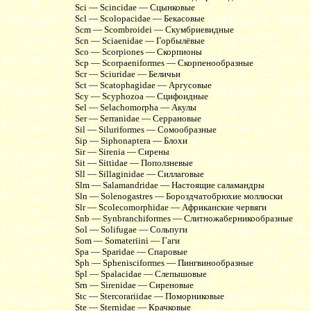
Sci — Scincidae — Сцынковые
Scl — Scolopacidae — Бекасовые
Scm — Scombroidei — Скумбриевидные
Scn — Sciaenidae — Горбылёвые
Sco — Scorpiones — Скорпионы
Scp — Scorpaeniformes — Скорпенообразные
Scr — Sciuridae — Беличьи
Sct — Scatophagidae — Аргусовые
Scy — Scyphozoa — Сцифоидные
Sel — Selachomorpha — Акулы
Ser — Serranidae — Серрановые
Sil — Siluriformes — Сомообразные
Sip — Siphonaptera — Блохи
Sir — Sirenia — Сирены
Sit — Sittidae — Поползневые
Sll — Sillaginidae — Силлаговые
Slm — Salamandridae — Настоящие саламандры
Sln — Solenogastres — Бороздчатобрюхие моллюски
Slr — Scolecomorphidae — Африканские червяги
Snb — Synbranchiformes — Слитножаберникообразные
Sol — Solifugae — Сольпуги
Som — Somateriini — Гаги
Spa — Sparidae — Спаровые
Sph — Sphenisciformes — Пингвинообразные
Spl — Spalacidae — Слепышовые
Srn — Sirenidae — Сиреновые
Stc — Stercorariidae — Поморниковые
Ste — Sternidae — Крачковые