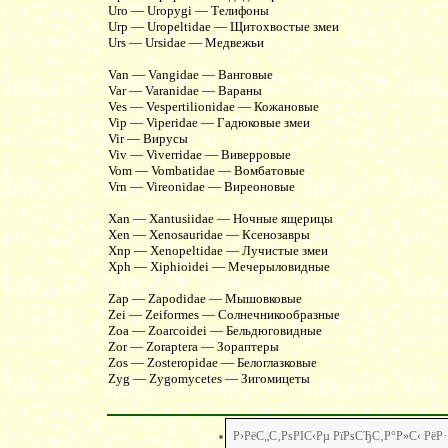
Uro — Uropygi — Телифоны
Urp — Uropeltidae — Щитохвостые змеи
Urs — Ursidae — Медвежьи
Van — Vangidae — Ванговые
Var — Varanidae — Вараны
Ves — Vespertilionidae — Кожановые
Vip — Viperidae — Гадюковые змеи
Vir — Вирусы
Viv — Viverridae — Виверровые
Vom — Vombatidae — Вомбатовые
Vrn — Vireonidae — Виреоновые
Xan — Xantusiidae — Ночные ящерицы
Xen — Xenosauridae — Ксенозавры
Xnp — Xenopeltidae — Лучистые змеи
Xph — Xiphioidei — Мечерыловидные
Zap — Zapodidae — Мышовковые
Zei — Zeiformes — Солнечникообразные
Zoa — Zoarcoidei — Бельдюговидные
Zor — Zoraptera — Зораптеры
Zos — Zosteropidae — Белоглазковые
Zyg — Zygomycetes — Зигомицеты
Р›РёС„С‚РѕРІС‹Рµ РїРѕСЂС‚Р°Р»С‹ Р