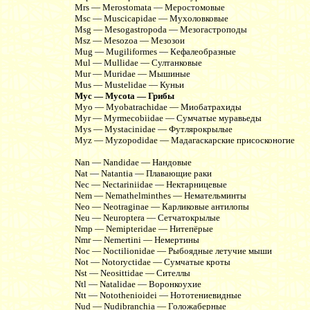
Mrs — Merostomata — Меростомовые
Msc — Muscicapidae — Мухоловковые
Msg — Mesogastropoda — Мезогастроподы
Msz — Mesozoa — Мезозои
Mug — Mugiliformes — Кефалеобразные
Mul — Mullidae — Султанковые
Mur — Muridae — Мышиные
Mus — Mustelidae — Куньи
Myc — Mycota — Грибы
Myo — Myobatrachidae — Миобатрахиды
Myr — Myrmecobiidae — Сумчатые муравьеды
Mys — Mystacinidae — Футлярокрылые
Myz — Myzopodidae — Мадагаскарские присосконогие
Nan — Nandidae — Нандовые
Nat — Natantia — Плавающие раки
Nec — Nectariniidae — Нектарницевые
Nem — Nemathelminthes — Немательминты
Neo — Neotraginae — Карликовые антилопы
Neu — Neuroptera — Сетчатокрылые
Nmp — Nemipteridae — Нитепёрые
Nmr — Nemertini — Немертины
Noc — Noctilionidae — Рыбоядные летучие мыши
Not — Notoryctidae — Сумчатые кроты
Nst — Neosittidae — Сителлы
Ntl — Natalidae — Воронкоухие
Ntt — Notothenioidei — Нототениевидные
Nud — Nudibranchia — Голожаберные