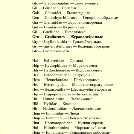
Glc — Glaucosomidae — Синетелковые
Gli — Gliridae — Соневые
Gob — Gobioidei — Бычковидные
Gon — Gonorhynchiformes — Гоноринхообразные
Gra — Grallinidae — Сорочьи жаворонки
Grd — Gruidae — Журавлиные
Grl — Girellidae — Гирелловые
Gru — Gruiformes — Журавлеобразные
Gry — Grylloblattida — Гриллоблаттиды
Gst — Gasterosteiformes — Колюшкообразные
Gtr — Гастеромицеты
Hal — Haliaeetinae — Орланы
Hdp — Hydrophiidae — Морские змеи
Hdr — Hydrochoeridae — Водосвинковые
Hel — Helodermatidae — Ядозубы
Hem — Hemichordata — Полухордовые
Het — Heteromyidae — Мешотчатопрыгуновые
Hex — Hexacorallia — Шестилучёвые кораллы
Hip — Hippopotamidae — Бегемотовые
Hir — Hirundinidae — Ласточковые
Hld — Hylidae — Квакши
Hlr — Heliornithidae — Лапчатоноговые
Hmn — Hominidae — Люди
Hmp — Hemiptera — Полужесткокрылые
Hmt — Haematopodidae — Кулики-сороки
Hol — Holothurioidea — Морские кубышки
Hom — Homoptera — Равнокрылые хоботные