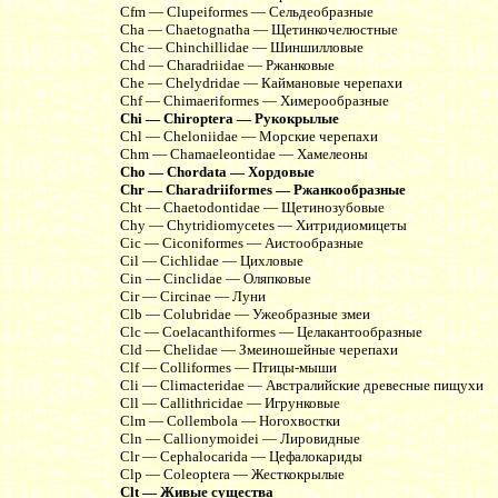
Cfm — Clupeiformes — Сельдеобразные
Cha — Chaetognatha — Щетинкочелюстные
Chc — Chinchillidae — Шиншилловые
Chd — Charadriidae — Ржанковые
Che — Chelydridae — Каймановые черепахи
Chf — Chimaeriformes — Химерообразные
Chi — Chiroptera — Рукокрылые
Chl — Cheloniidae — Морские черепахи
Chm — Chamaeleontidae — Хамелеоны
Cho — Chordata — Хордовые
Chr — Charadriiformes — Ржанкообразные
Cht — Chaetodontidae — Щетинозубовые
Chy — Chytridiomycetes — Хитридиомицеты
Cic — Ciconiformes — Аистообразные
Cil — Cichlidae — Цихловые
Cin — Cinclidae — Оляпковые
Cir — Circinae — Луни
Clb — Colubridae — Ужеобразные змеи
Clc — Coelacanthiformes — Целакантообразные
Cld — Chelidae — Змеиношейные черепахи
Clf — Colliformes — Птицы-мыши
Cli — Climacteridae — Австралийские древесные пищухи
Cll — Callithricidae — Игрунковые
Clm — Collembola — Ногохвостки
Cln — Callionymoidei — Лировидные
Clr — Cephalocarida — Цефалокариды
Clp — Coleoptera — Жесткокрылые
Clt — Живые существа