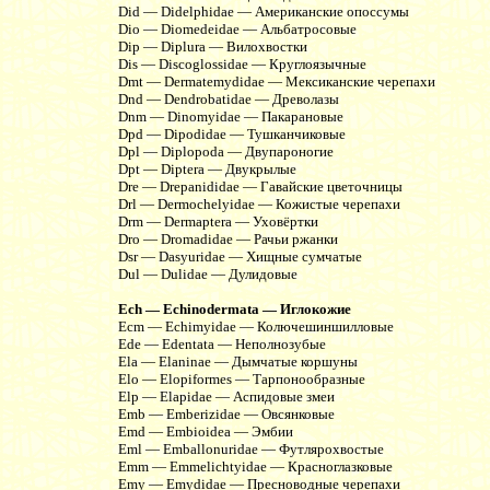
Did — Didelphidae — Американские опоссумы
Dio — Diomedeidae — Альбатросовые
Dip — Diplura — Вилохвостки
Dis — Discoglossidae — Круглоязычные
Dmt — Dermatemydidae — Мексиканские черепахи
Dnd — Dendrobatidae — Древолазы
Dnm — Dinomyidae — Пакарановые
Dpd — Dipodidae — Тушканчиковые
Dpl — Diplopoda — Двупароногие
Dpt — Diptera — Двукрылые
Dre — Drepanididae — Гавайские цветочницы
Drl — Dermochelyidae — Кожистые черепахи
Drm — Dermaptera — Уховёртки
Dro — Dromadidae — Рачьи ржанки
Dsr — Dasyuridae — Хищные сумчатые
Dul — Dulidae — Дулидовые
Ech — Echinodermata — Иглокожие
Ecm — Echimyidae — Колючешиншилловые
Ede — Edentata — Неполнозубые
Ela — Elaninae — Дымчатые коршуны
Elo — Elopiformes — Тарпонообразные
Elp — Elapidae — Аспидовые змеи
Emb — Emberizidae — Овсянковые
Emd — Embioidea — Эмбии
Eml — Emballonuridae — Футлярохвостые
Emm — Emmelichtyidae — Красноглазковые
Emy — Emydidae — Пресноводные черепахи