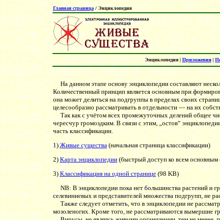
Главная страница
/ Энциклопедия
Энциклопедия |
Приложения
|
П
На данном этапе основу энциклопедии составляют нескол
Количественный принцип является основным при формирова
она может делиться на подгруппы в пределах своих страниц
целесообразно рассматривать в отдельности — на их собст
Так как с учётом всех промежуточных делений общее числ
чересчур громоздким. В связи с этим, „остов“ энциклопеди
часть классификации.
1)
Живые существа
(начальная страница классификации)
2)
Карта энциклопедии
(быстрый доступ ко всем основным 
3)
Классификация на одной странице
(98 KB)
NB: В энциклопедии пока нет большинства растений и гри
селевиниевых и представителей множества подгрупп, не р
Также следует отметить, что в энциклопедии не рассмат
мозоленогих. Кроме того, не рассматриваются вымершие г
Вирусы, не являясь живыми организмами, тем не менее, п