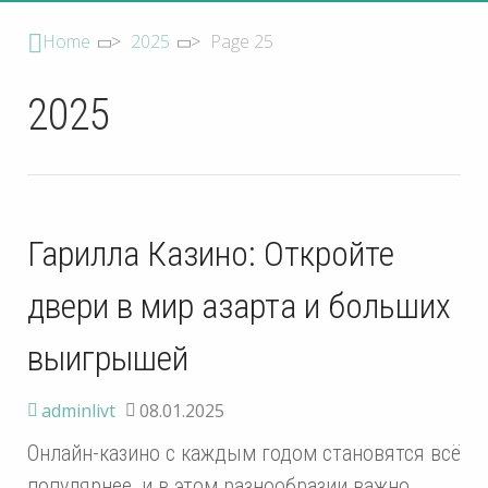
Home
>
2025
>
Page 25
2025
Гарилла Казино: Откройте
двери в мир азарта и больших
выигрышей
adminlivt
08.01.2025
Онлайн-казино с каждым годом становятся всё
популярнее, и в этом разнообразии важно