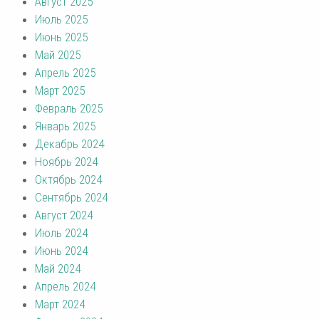
Август 2025
Июль 2025
Июнь 2025
Май 2025
Апрель 2025
Март 2025
Февраль 2025
Январь 2025
Декабрь 2024
Ноябрь 2024
Октябрь 2024
Сентябрь 2024
Август 2024
Июль 2024
Июнь 2024
Май 2024
Апрель 2024
Март 2024