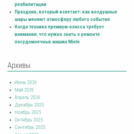
реабилитации
Праздник, который взлетает: как воздушные
шары меняют атмосферу любого события
Когда техника премиум-класса требует
внимания: что нужно знать о ремонте
посудомоечных машин Miele
Архивы
Июнь 2026
Май 2026
Апрель 2026
Декабрь 2025
Ноябрь 2025
Октябрь 2025
Сентябрь 2025