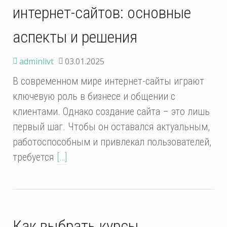
интернет-сайтов: основные
аспекты и решения
adminlivt
03.01.2025
В современном мире интернет-сайты играют
ключевую роль в бизнесе и общении с
клиентами. Однако создание сайта – это лишь
первый шаг. Чтобы он оставался актуальным,
работоспособным и привлекал пользователей,
требуется
[…]
Как выбрать курсы