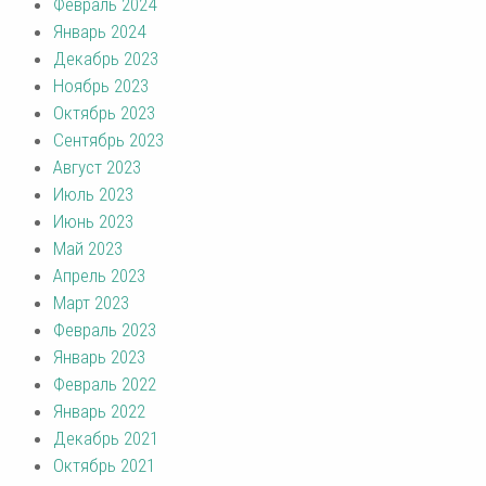
Февраль 2024
Январь 2024
Декабрь 2023
Ноябрь 2023
Октябрь 2023
Сентябрь 2023
Август 2023
Июль 2023
Июнь 2023
Май 2023
Апрель 2023
Март 2023
Февраль 2023
Январь 2023
Февраль 2022
Январь 2022
Декабрь 2021
Октябрь 2021