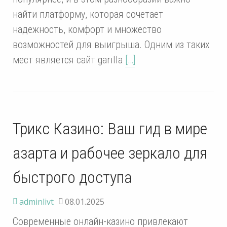
найти платформу, которая сочетает
надежность, комфорт и множество
возможностей для выигрыша. Одним из таких
мест является сайт garilla
[…]
Трикс Казино: Ваш гид в мире
азарта и рабочее зеркало для
быстрого доступа
adminlivt
08.01.2025
Современные онлайн-казино привлекают