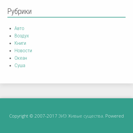
Рубрики
Авто
Воздух
Книги
Новости
Океан
Суша
Copyright © 2007-2017
ЭИЭ Живые существа
. Powered