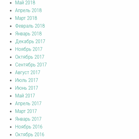
Май 2018
Апрель 2018
Март 2018
Февраль 2018
Январь 2018
Декабрь 2017
Ноябрь 2017
Октябрь 2017
Сентябрь 2017
Август 2017
Июль 2017
Июнь 2017
Май 2017
Апрель 2017
Март 2017
Январь 2017
Ноябрь 2016
Октябрь 2016