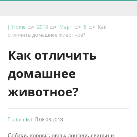
Home
>
2018
>
Март
>
8
>
Как
отличить домашнее животное?
Как отличить
домашнее
животное?
adminlivt
08.03.2018
Собаки, коровы, овцы, лошади, свиньи и